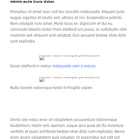
minim aute irure dolor.
Phasellus sit amet nunc sed leo convallis malesuada. Aliquam justo
augue, egestas et iaculis sed, ultrices et nisi. Suspendisse potenti.
Nam volutpat nunc amet. Morbi lacus ex, dignissim et dui eu,
commodo lobortis tortor! Proin eleifend orci purus, ac sollicitudin nibh
molestie sed. Aliquam erat volutpat. Duis posuere beatae vitae dicta
sunt explicabo.
Donec eleifend in metus
malesuada sem a massa
Nulla laoreet scelerisque tortor in fringilla sapien
Omnis iste natus error sit voluptatem accusantium doloremque
laudantium, totam rem aperiam, eaque ipsa quae ab illo inventore
veritatis et quasi architecto beatae vitae dicta sunt explicabo. Nemo
enim ipsam voluptatem quia voluptas sit aspernatur aut odit aut